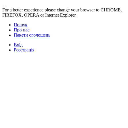
…
For a better experience please change your browser to CHROME,
FIREFOX, OPERA or Internet Explorer.
Пошук
Про нас
Пакети оголошень
Вхід
Реєстрація