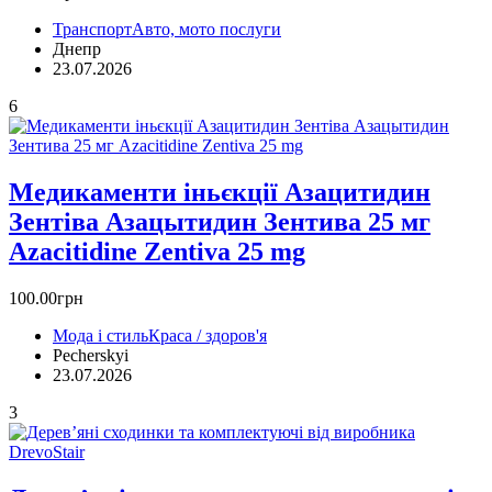
Транспорт
Авто, мото послуги
Днепр
23.07.2026
6
Медикаменти іньєкції Азацитидин
Зентіва Азацытидин Зентива 25 мг
Azacitidine Zentiva 25 mg
100.00грн
Мода і стиль
Краса / здоров'я
Pecherskyi
23.07.2026
3