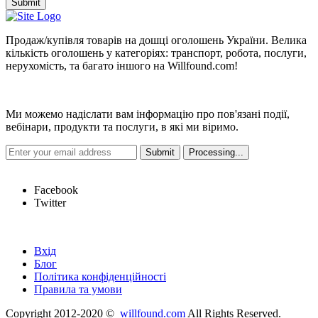
Submit
Продаж/купівля товарів на дошці оголошень України. Велика
кількість оголошень у категоріях: транспорт, робота, послуги,
нерухомість, та багато іншого на Willfound.com!
Новини
Ми можемо надіслати вам інформацію про пов'язані події,
вебінари, продукти та послуги, в які ми віримо.
Hot Links
Facebook
Twitter
Швидкі посилання
Вхід
Блог
Політика конфіденційності
Правила та умови
Copyright 2012-2020 ©
willfound.com
All Rights Reserved.