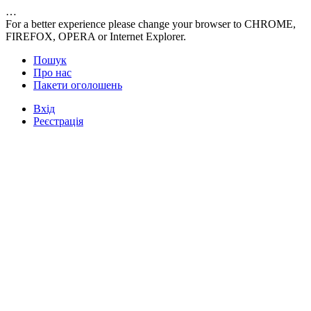
…
For a better experience please change your browser to CHROME,
FIREFOX, OPERA or Internet Explorer.
Пошук
Про нас
Пакети оголошень
Вхід
Реєстрація