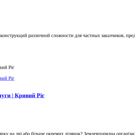
струкций различной сложности для частных заказчиков, пред
луги | Кривий Ріг
янку на дві або більше окремих ділянок? Землевпорядна організа