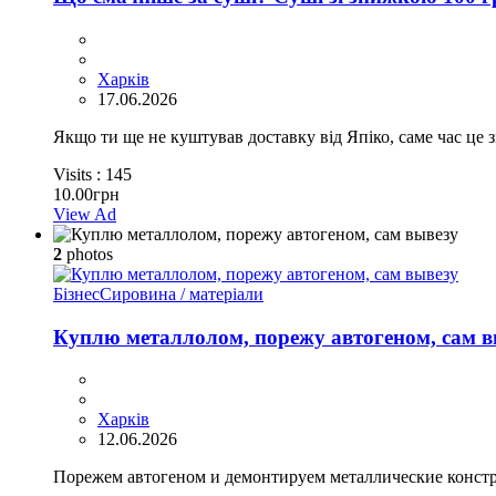
Харків
17.06.2026
Якщо ти ще не куштував доставку від Япіко, саме час це з
Visits :
145
10.00грн
View Ad
2
photos
Бізнес
Сировина / матеріали
Куплю металлолом, порежу автогеном, сам в
Харків
12.06.2026
Порежем автогеном и демонтируем металлические констру