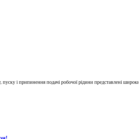
 пуску і припинення подачі робочої рідини представлені широк
рн!