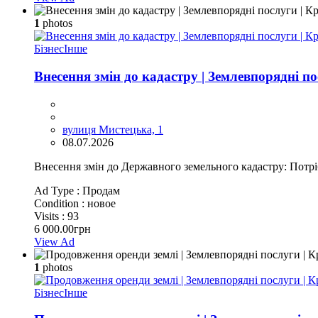
1
photos
Бізнес
Інше
Внесення змін до кадастру | Землевпорядні по
вулиця Мистецька, 1
08.07.2026
Внесення змін до Державного земельного кадастру: Потрі
Ad Type :
Продам
Condition :
новое
Visits :
93
6 000.00грн
View Ad
1
photos
Бізнес
Інше