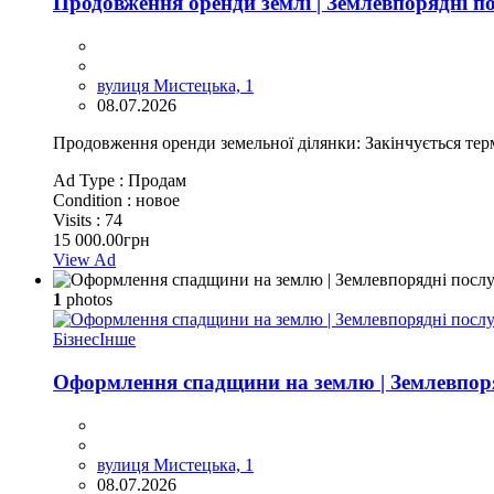
Продовження оренди землі | Землевпорядні по
вулиця Мистецька, 1
08.07.2026
Продовження оренди земельної ділянки: Закінчується терм
Ad Type :
Продам
Condition :
новое
Visits :
74
15 000.00грн
View Ad
1
photos
Бізнес
Інше
Оформлення спадщини на землю | Землевпоря
вулиця Мистецька, 1
08.07.2026