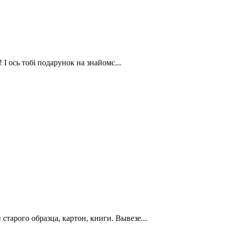
І ось тобі подарунок на знайомс...
арого образца, картон, книги. Вывезе...