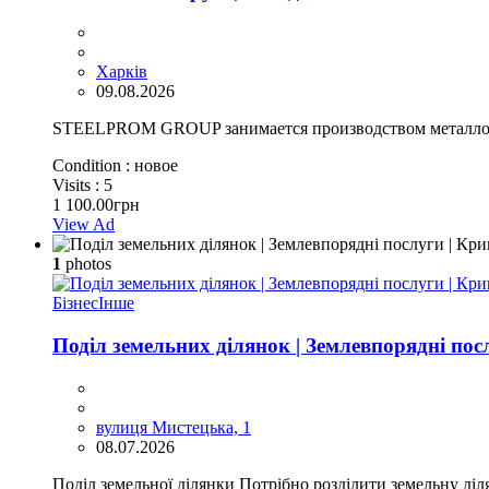
Харків
09.08.2026
STEELPROM GROUP занимается производством металлокон
Condition :
новое
Visits :
5
1 100.00грн
View Ad
1
photos
Бізнес
Інше
Поділ земельних ділянок | Землевпорядні пос
вулиця Мистецька, 1
08.07.2026
Поділ земельної ділянки Потрібно розділити земельну діл