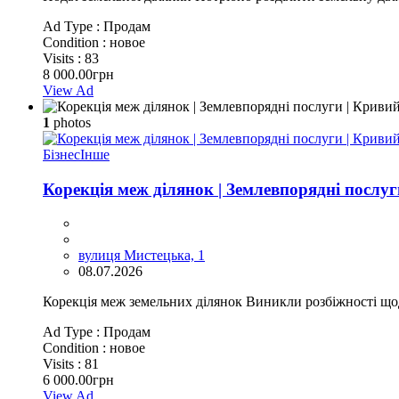
Ad Type :
Продам
Condition :
новое
Visits :
83
8 000.00грн
View Ad
1
photos
Бізнес
Інше
Корекція меж ділянок | Землевпорядні послуг
вулиця Мистецька, 1
08.07.2026
Корекція меж земельних ділянок Виникли розбіжності щодо
Ad Type :
Продам
Condition :
новое
Visits :
81
6 000.00грн
View Ad