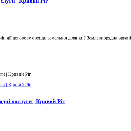
слуги | Кривий Ріг
ін дії договору оренди земельної ділянки? Землевпорядна органі
дні послуги | Кривий Ріг