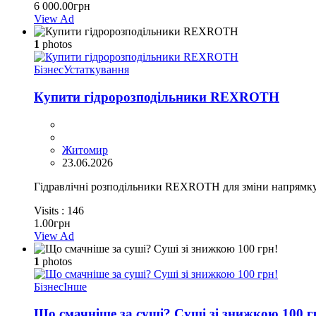
6 000.00грн
View Ad
1
photos
Бізнес
Устаткування
Купити гідророзподільники REXROTH
Житомир
23.06.2026
Гідравлічні розподільники REXROTH для зміни напрямку,
Visits :
146
1.00грн
View Ad
1
photos
Бізнес
Інше
Що смачніше за суші? Суші зі знижкою 100 г