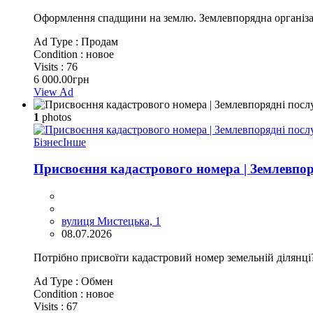
Оформлення спадщини на землю. Землевпорядна організаці
Ad Type :
Продам
Condition :
новое
Visits :
76
6 000.00грн
View Ad
1
photos
Бізнес
Інше
Присвоєння кадастрового номера | Землевпор
вулиця Мистецька, 1
08.07.2026
Потрібно присвоїти кадастровий номер земельній ділянці
Ad Type :
Обмен
Condition :
новое
Visits :
67