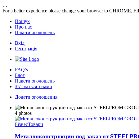
…
For a better experience please change your browser to CHROME, F
Пошук
Про нас
Пакети оголошень
Вхід
Реєстрація
FAQ’s
Блог
Пакети оголошень
Зв’яжіться з нами
Додати оголошення
4
photos
Бізнес
Товари
Металлоконструкции под заказ от STEEL