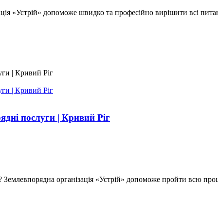
я «Устрій» допоможе швидко та професійно вирішити всі питанн
ядні послуги | Кривий Ріг
? Землевпорядна організація «Устрій» допоможе пройти всю проце