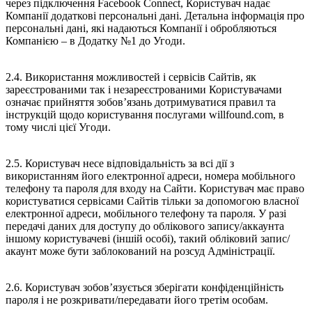
через підключення Facebook Connect, Користувач надає
Компанії додаткові персональні дані. Детальна інформація про
персональні дані, які надаються Компанії і обробляються
Компанією – в Додатку №1 до Угоди.
2.4. Використання можливостей і сервісів Сайтів, як
зареєстрованими так і незареєстрованими Користувачами
означає прийняття зобов’язань дотримуватися правил та
інструкцій щодо користування послугами willfound.com, в
тому числі цієї Угоди.
2.5. Користувач несе відповідальність за всі дії з
використанням його електронної адреси, номера мобільного
телефону та пароля для входу на Сайти. Користувач має право
користуватися сервісами Сайтів тільки за допомогою власної
електронної адреси, мобільного телефону та пароля. У разі
передачі даних для доступу до облікового запису/аккаунта
іншому користувачеві (іншій особі), такий обліковий запис/
акаунт може бути заблокований на розсуд Адміністрації.
2.6. Користувач зобов’язується зберігати конфіденційність
пароля і не розкривати/передавати його третім особам.