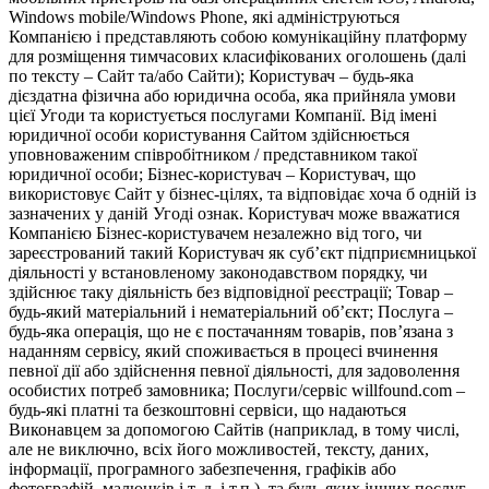
Windows mobile/Windows Phone, які адмініструються
Компанією і представляють собою комунікаційну платформу
для розміщення тимчасових класифікованих оголошень (далі
по тексту – Сайт та/або Сайти); Користувач – будь-яка
дієздатна фізична або юридична особа, яка прийняла умови
цієї Угоди та користується послугами Компанії. Від імені
юридичної особи користування Сайтом здійснюється
уповноваженим співробітником / представником такої
юридичної особи; Бізнес-користувач – Користувач, що
використовує Сайт у бізнес-цілях, та відповідає хоча б одній із
зазначених у даній Угоді ознак. Користувач може вважатися
Компанією Бізнес-користувачем незалежно від того, чи
зареєстрований такий Користувач як суб’єкт підприємницької
діяльності у встановленому законодавством порядку, чи
здійснює таку діяльність без відповідної реєстрації; Товар –
будь-який матеріальний і нематеріальний об’єкт; Послуга –
будь-яка операція, що не є постачанням товарів, пов’язана з
наданням сервісу, який споживається в процесі вчинення
певної дії або здійснення певної діяльності, для задоволення
особистих потреб замовника; Послуги/сервіс willfound.com –
будь-які платні та безкоштовні сервіси, що надаються
Виконавцем за допомогою Сайтів (наприклад, в тому числі,
але не виключно, всіх його можливостей, тексту, даних,
інформації, програмного забезпечення, графіків або
фотографій, малюнків і т. д. і т.п.), та будь-яких інших послуг,