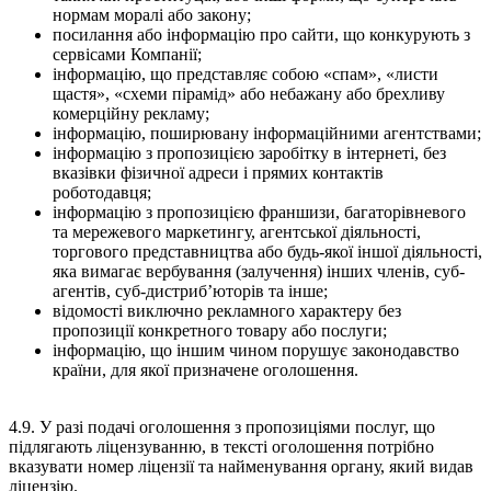
нормам моралі або закону;
посилання або інформацію про сайти, що конкурують з
сервісами Компанії;
інформацію, що представляє собою «спам», «листи
щастя», «схеми пірамід» або небажану або брехливу
комерційну рекламу;
інформацію, поширювану інформаційними агентствами;
інформацію з пропозицією заробітку в інтернеті, без
вказівки фізичної адреси і прямих контактів
роботодавця;
інформацію з пропозицією франшизи, багаторівневого
та мережевого маркетингу, агентської діяльності,
торгового представництва або будь-якої іншої діяльності,
яка вимагає вербування (залучення) інших членів, суб-
агентів, суб-дистриб’юторів та інше;
відомості виключно рекламного характеру без
пропозиції конкретного товару або послуги;
інформацію, що іншим чином порушує законодавство
країни, для якої призначене оголошення.
4.9. У разі подачі оголошення з пропозиціями послуг, що
підлягають ліцензуванню, в тексті оголошення потрібно
вказувати номер ліцензії та найменування органу, який видав
ліцензію.