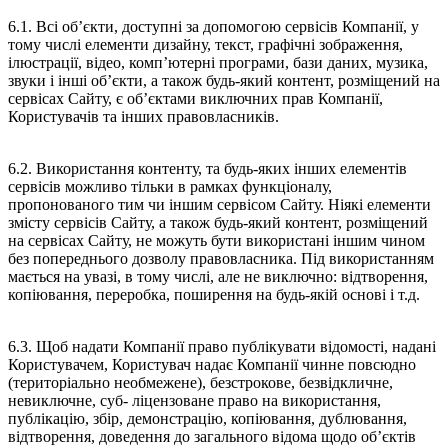
6.1. Всі об’єкти, доступні за допомогою сервісів Компанії, у
тому числі елементи дизайну, текст, графічні зображення,
ілюстрації, відео, комп’ютерні програми, бази даних, музика,
звуки і інші об’єкти, а також будь-який контент, розміщений на
сервісах Сайту, є об’єктами виключних прав Компанії,
Користувачів та інших правовласників.
6.2. Використання контенту, та будь-яких інших елементів
сервісів можливо тільки в рамках функціоналу,
пропонованого тим чи іншим сервісом Сайту. Ніякі елементи
змісту сервісів Сайту, а також будь-який контент, розміщений
на сервісах Сайту, не можуть бути використані іншим чином
без попереднього дозволу правовласника. Під використанням
мається на увазі, в тому числі, але не виключно: відтворення,
копіювання, переробка, поширення на будь-якій основі і т.д.
6.3. Щоб надати Компанії право публікувати відомості, надані
Користувачем, Користувач надає Компанії чинне повсюдно
(територіально необмежене), безстрокове, безвідкличне,
невиключне, суб- ліцензоване право на використання,
публікацію, збір, демонстрацію, копіювання, дублювання,
відтворення, доведення до загального відома щодо об’єктів