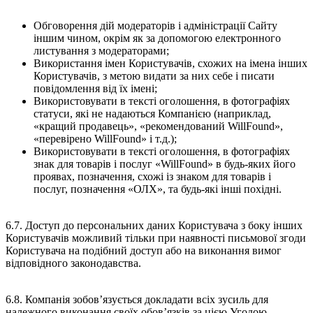
Обговорення дій модераторів і адміністрації Сайту
іншим чином, окрім як за допомогою електронного
листування з модераторами;
Використання імен Користувачів, схожих на імена інших
Користувачів, з метою видати за них себе і писати
повідомлення від їх імені;
Використовувати в тексті оголошення, в фотографіях
статуси, які не надаються Компанією (наприклад,
«кращий продавець», «рекомендований WillFound»,
«перевірено WillFound» і т.д.);
Використовувати в тексті оголошення, в фотографіях
знак для товарів і послуг «WillFound» в будь-яких його
проявах, позначення, схожі із знаком для товарів і
послуг, позначення «ОЛХ», та будь-які інші похідні.
6.7. Доступ до персональних даних Користувача з боку інших
Користувачів можливий тільки при наявності письмової згоди
Користувача на подібний доступ або на виконання вимог
відповідного законодавства.
6.8. Компанія зобов’язується докладати всіх зусиль для
належного виконання своїх обов’язків за цією Угодою,