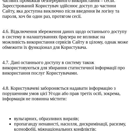
часових проміжків безперервного використання – сесій.
Зареєстрований Користувач здійснює доступ до частини
Сайту, яка доступна виключно після введення їм логіну та
пароля, хоч би один раз, протягом сесії.
4.6. Відключення збереження даних щодо останнього доступу
в систему в налаштуваннях браузера не впливає на
можливість використання сервісів Сайту в цілому, однак може
обмежити їх функціонал для Користувача.
4.7. Дані останнього доступу в систему також
використовуються для збирання статистичної інформації про
використання послуг Користувачами.
4.8. Користувачеві забороняється надавати інформацію з
порушенням умов цієї Угоди або прав третіх осіб, зокрема,
інформація не повинна містити:
вульгарних, образливих виразів;
пропаганду ненависті, насилля, дискримінації, расизму,
ксенофобії, міжнаціональних конфліктів;