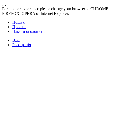
…
For a better experience please change your browser to CHROME,
FIREFOX, OPERA or Internet Explorer.
Пошук
Про нас
Пакети оголошень
Вхід
Реєстрація