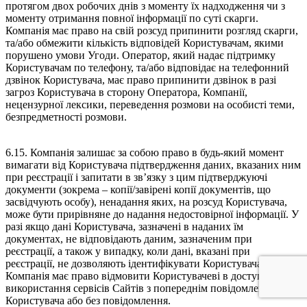
протягом двох робочих днів з моменту їх надходження чи з
моменту отримання повної інформації по суті скарги.
Компанія має право на свій розсуд припинити розгляд скарги,
та/або обмежити кількість відповідей Користувачам, якими
порушено умови Угоди. Оператор, який надає підтримку
Користувачам по телефону, та/або відповідає на телефонний
дзвінок Користувача, має право припинити дзвінок в разі
загроз Користувача в сторону Оператора, Компанії,
нецензурної лексики, переведення розмови на особисті теми,
безпредметності розмови.
6.15. Компанія залишає за собою право в будь-який момент
вимагати від Користувача підтвердження даних, вказаних ним
при реєстрації і запитати в зв’язку з цим підтверджуючі
документи (зокрема – копії/завірені копії документів, що
засвідчують особу), ненадання яких, на розсуд Користувача,
може бути прирівняне до надання недостовірної інформації. У
разі якщо дані Користувача, зазначені в наданих їм
документах, не відповідають даним, зазначеним при
реєстрації, а також у випадку, коли дані, вказані при
реєстрації, не дозволяють ідентифікувати Користувача,
Компанія має право відмовити Користувачеві в доступі до
використання сервісів Сайтів з попереднім повідомленням
Користувача або без повідомлення.