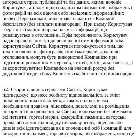
авторських прав, публікацій та баз даних, якими володіє
Користувач, а також щодо наданих їм відомостей, зображень і
фотографій на всіх відомих або невідомих інформаційних
носіях. Перераховані вище права надаються Компанії
безоплатно (без виплати винагороди). При цьому Користувач
зберігає всі майнові права на зміст інформації, що
розміщується в оголошенні. Крім переліченого, Користувач
надає право на доступ до розміщеної ним інформації всім
користувачам Сайтів. Користувач погоджується з тим, що
текст оголошень, фотографії, і інші матеріали, додані до
оголошення, можуть бути використані Компанією при
підготовці рекламних матеріалів, статей, звітів, аналізів і т.д., і
використовуватися Компанією на власний розсуд без
додаткової згоди з боку Користувача, без виплати винагороди.
6.4. Скориставшись сервісами Сайтів, Користувач
підтверджує, що несе особисту відповідальність за зміст
розміщених ним оголошень, а також володіє всіма
необхідними правами, ліцензіями, дозволами на розміщення
інформації в оголошенні на Сайтах, включаючи без обмежень
всі патенти, торгові марки, комерційні таємниці, авторські
права, або ж має відповідну письмову згоду, ліцензію або
дозвіл всіх ідентифікованих в оголошенні осіб і компаній для
використання їх імен, торгових марок, або зображень, якщо це