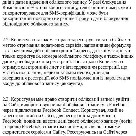
днів з дати видалення облікового запису. У разі блокування
Компанією немає облікового запису, телефонний номер, який
використовувався для SMS-верифікації, може бути
використаний повторно не раніше 1 року з дати блокування
відповідного облікового запису.
2.2. Користувач також має право зареєструватися на Сайтах з
метою отримання додаткових сервісів, заповнивши формуляр
із зазначенням дійсної електронної адреси, до якої має доступ
тільки користувач, номера мобільного телефону, а також інших
даних, необхідних для реєстрації. Після цього Користувач
отримує електронний лист з підтвердженням реєстрації, що
містить посилання, перехід за яким необхідний для
завершення реєстрації, або SMS повідомлення із паролем для
входу до облікового запису (аккаунта).
2.3. Користувач має право створити обліковий запис і увійти
на Сайт, використовуючи дані облікового запису в Facebook
через підключення Facebook Connect. Користувач, який не
зареєстрований на Сайті, для реєстрації за допомогою
Facebook, повинен ввести дані свого облікового запису (логін
і пароль) Facebook за запитом системи, після чого зможе
скористатися сервісами Сайту. Реєструючись на Сайті через