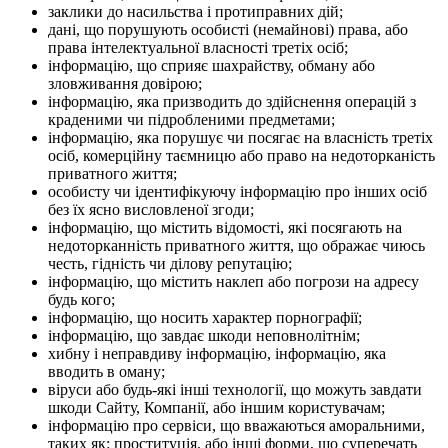
заклики до насильства і протиправних дій;
дані, що порушують особисті (немайнові) права, або
права інтелектуальної власності третіх осіб;
інформацію, що сприяє шахрайству, обману або
зловживання довірою;
інформацію, яка призводить до здійснення операцій з
краденими чи підробленими предметами;
інформацію, яка порушує чи посягає на власність третіх
осіб, комерційну таємницю або право на недоторканість
приватного життя;
особисту чи ідентифікуючу інформацію про інших осіб
без їх ясно висловленої згоди;
інформацію, що містить відомості, які посягають на
недоторканність приватного життя, що ображає чиюсь
честь, гідність чи ділову репутацію;
інформацію, що містить наклеп або погрози на адресу
будь кого;
інформацію, що носить характер порнографії;
інформацію, що завдає шкоди неповнолітнім;
хибну і неправдиву інформацію, інформацію, яка
вводить в оману;
віруси або будь-які інші технології, що можуть завдати
шкоди Сайту, Компанії, або іншим користувачам;
інформацію про сервіси, що вважаються аморальними,
таких як: проституція, або інші форми, що суперечать