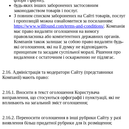
флори і фауни);
будь-яких інших заборонених застосовним
законодавством товарів і послуг.
З повним списком заборонених на Сайті товарів, послуг
і пропозицій можна ознайомитися за посиланням:
https://www.willfound.com/terms-and-conditions/
. Компанія
має право видаляти оголошення на вимогу
правовласника або компетентних державних органів.
Компанія також залишає за собою право видаляти будь-
які оголошення, які на її думку не відповідають
принципам та засадам суспільної моралі. Рішення про
видалення є остаточним і оскарженню не підлягає.
2.16. Адміністрація та модератори Сайту (представники
Компанії) мають право:
2.16.1. Вносити в текст оголошення Користувача
виправлення, що стосуються орфографії і пунктуації, які не
впливають на загальний зміст оголошення;
2.16.2. Переносити оголошення в інші рубрики Сайту у разі
виявлення більш придатної рубрики для їх розміщення;