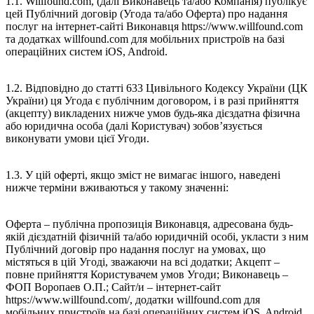
1.1. Willfound.com, (далі Виконавець та/або Компанія) публікує
цей Публічний договір (Угода та/або Оферта) про надання
послуг на інтернет-сайті Виконавця https://www.willfound.com
та додатках willfound.com для мобільних пристроїв на базі
операційних систем iOS, Android.
1.2. Відповідно до статті 633 Цивільного Кодексу України (ЦК
України) ця Угода є публічним договором, і в разі прийняття
(акцепту) викладених нижче умов будь-яка дієздатна фізична
або юридична особа (далі Користувач) зобов’язується
виконувати умови цієї Угоди.
1.3. У цій оферті, якщо зміст не вимагає іншого, наведені
нижче терміни вживаються у такому значенні:
Оферта – публічна пропозиція Виконавця, адресована будь-
якій дієздатній фізичній та/або юридичній особі, укласти з ним
Публічний договір про надання послуг на умовах, що
містяться в цій Угоді, зважаючи на всі додатки; Акцепт –
повне прийняття Користувачем умов Угоди; Виконавець –
ФОП Воропаев О.П.; Сайт/и – інтернет-сайт
https://www.willfound.com/, додатки willfound.com для
мобільних пристроїв на базі операційних систем iOS, Android,