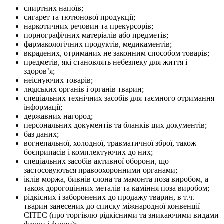
спиртних напоїв;
сигарет та тютюнової продукції;
наркотичних речовин та прекурсорів;
порнографічних матеріалів або предметів;
фармакологічних продуктів, медикаментів;
вкрадених, отриманих не законним способом товарів;
предметів, які становлять небезпеку для життя і
здоров’я;
неіснуючих товарів;
людських органів і органів тварин;
спеціальних технічних засобів для таємного отримання
інформації;
державних нагород;
персональних документів та бланків цих документів;
баз даних;
вогнепальної, холодної, травматичної зброї, також
боєприпасів і комплектуючих до них;
спеціальних засобів активної оборони, що
застосовуються правоохоронними органами;
іклів моржа, бивнів слона та мамонта поза виробом, а
також дорогоцінних металів та каміння поза виробом;
рідкісних і заборонених до продажу тварин, в т.ч.
тварин занесених до списку міжнародної конвенції
СІТЕС (про торгівлю рідкісними та зникаючими видами