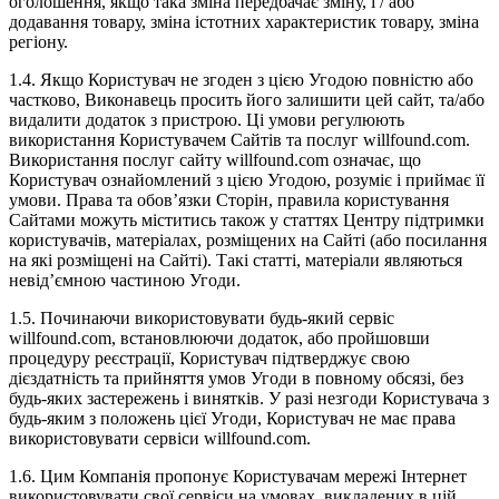
оголошення, якщо така зміна передбачає зміну, і / або
додавання товару, зміна істотних характеристик товару, зміна
регіону.
1.4. Якщо Користувач не згоден з цією Угодою повністю або
частково, Виконавець просить його залишити цей сайт, та/або
видалити додаток з пристрою. Ці умови регулюють
використання Користувачем Сайтів та послуг willfound.com.
Використання послуг сайту willfound.com означає, що
Користувач ознайомлений з цією Угодою, розуміє і приймає її
умови. Права та обов’язки Сторін, правила користування
Сайтами можуть міститись також у статтях Центру підтримки
користувачів, матеріалах, розміщених на Сайті (або посилання
на які розміщені на Сайті). Такі статті, матеріали являються
невід’ємною частиною Угоди.
1.5. Починаючи використовувати будь-який сервіс
willfound.com, встановлюючи додаток, або пройшовши
процедуру реєстрації, Користувач підтверджує свою
дієздатність та прийняття умов Угоди в повному обсязі, без
будь-яких застережень і винятків. У разі незгоди Користувача з
будь-яким з положень цієї Угоди, Користувач не має права
використовувати сервіси willfound.com.
1.6. Цим Компанія пропонує Користувачам мережі Інтернет
використовувати свої сервіси на умовах, викладених в цій