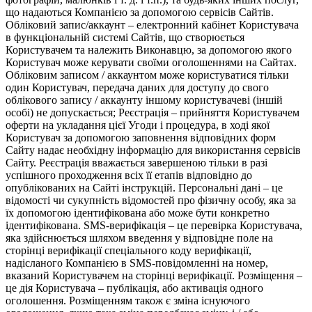
що надаються Компанією за допомогою сервісів Сайтів.
Обліковий запис/аккаунт – електронний кабінет Користувача
в функціональній системі Сайтів, що створюється
Користувачем та належить Виконавцю, за допомогою якого
Користувач може керувати своїми оголошеннями на Сайтах.
Обліковим записом / аккаунтом може користуватися тільки
один Користувач, передача даних для доступу до свого
облікового запису / аккаунту іншому користувачеві (іншій
особі) не допускається; Реєстрація – прийняття Користувачем
оферти на укладання цієї Угоди і процедура, в ході якої
Користувач за допомогою заповнення відповідних форм
Сайту надає необхідну інформацію для використання сервісів
Сайту. Реєстрація вважається завершеною тільки в разі
успішного проходження всіх її етапів відповідно до
опублікованих на Сайті інструкцій. Персональні дані – це
відомості чи сукупність відомостей про фізичну особу, яка за
їх допомогою ідентифікована або може бути конкретно
ідентифікована. SMS-верифікація – це перевірка Користувача,
яка здійснюється шляхом введення у відповідне поле на
сторінці верифікації спеціального коду верифікації,
надісланого Компанією в SMS-повідомленні на номер,
вказаний Користувачем на сторінці верифікації. Розміщення –
це дія Користувача – публікація, або активація одного
оголошення. Розміщенням також є зміна існуючого