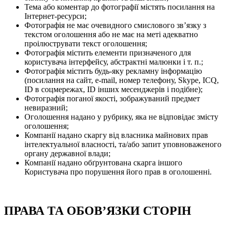
Тема або коментар до фотографії містять посилання на
Інтернет-ресурси;
Фотографія не має очевидного смислового зв’язку з
текстом оголошення або не має на меті адекватно
проілюструвати текст оголошення;
Фотографія містить елементи призначеного для
користувача інтерфейсу, абстрактні малюнки і т. п.;
Фотографія містить будь-яку рекламну інформацію
(посилання на сайт, e-mail, номер телефону, Skype, IСQ,
ID в соцмережах, ID інших месенджерів і подібне);
Фотографія поганої якості, зображуваний предмет
невиразний;
Оголошення надано у рубрику, яка не відповідає змісту
оголошення;
Компанії надано скаргу від власника майнових прав
інтелектуальної власності, та/або запит уповноваженого
органу державної влади;
Компанії надано обґрунтована скарга іншого
Користувача про порушення його прав в оголошенні.
ПРАВА ТА ОБОВ’ЯЗКИ СТОРІН