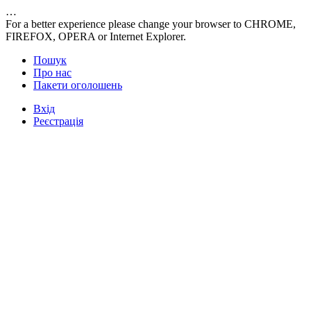
…
For a better experience please change your browser to CHROME,
FIREFOX, OPERA or Internet Explorer.
Пошук
Про нас
Пакети оголошень
Вхід
Реєстрація