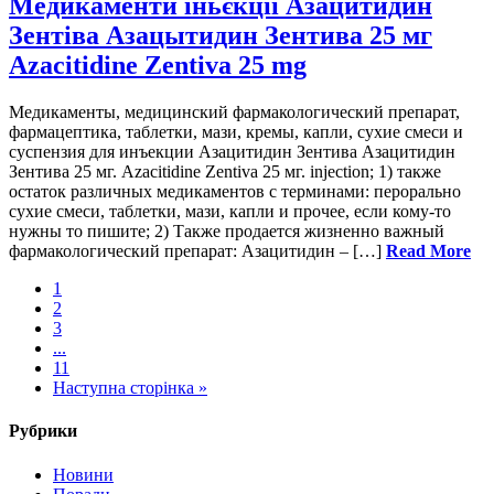
Медикаменти іньєкції Азацитидин
Зентіва Азацытидин Зентива 25 мг
Azacitidine Zentiva 25 mg
Медикаменты, медицинский фармакологический препарат,
фармацептика, таблетки, мази, кремы, капли, сухие смеси и
суспензия для инъекции Азацитидин Зентива Азацитидин
Зентива 25 мг. Azacitidine Zentiva 25 мг. injection; 1) также
остаток различных медикаментов с терминами: перорально
сухие смеси, таблетки, мази, капли и прочее, если кому-то
нужны то пишите; 2) Также продается жизненно важный
фармакологический препарат: Азацитидин – […]
Read More
1
2
3
...
11
Наступна сторінка »
Рубрики
Новини