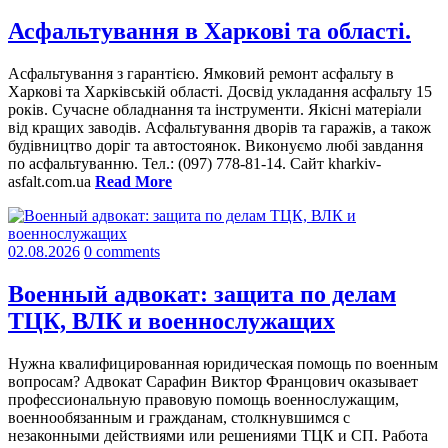
Асфальтування в Харкові та області.
Асфальтування з гарантією. Ямковий ремонт асфальту в
Харкові та Харківській області. Досвід укладання асфальту 15
років. Сучасне обладнання та інструменти. Якісні матеріали
від кращих заводів. Асфальтування дворів та гаражів, а також
будівництво доріг та автостоянок. Виконуємо любі завдання
по асфальтуванню. Тел.: (097) 778-81-14. Сайт kharkiv-
asfalt.com.ua
Read More
02.08.2026
0 comments
Военный адвокат: защита по делам
ТЦК, ВЛК и военнослужащих
Нужна квалифицированная юридическая помощь по военным
вопросам? Адвокат Сарафин Виктор Францович оказывает
профессиональную правовую помощь военнослужащим,
военнообязанным и гражданам, столкнувшимся с
незаконными действиями или решениями ТЦК и СП. Работа