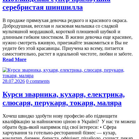
серебристая шиншилла
В продаже прямоухая девочка редкого и красивого окраса.
Добродушная, веселая и ласковая малышка со сладкой
мультяшной мордашкой, короткой плюшевой шубкой и
длинным гибким хвостиком. В жизни девочка еще красивее,
нужно смотреть вживую, приезжайте знакомиться и Вы не
уедите без этой красавицы. Приучена ко всему, питается
самостоятельно, растет в идеальной чистоте, любви и заботе.
Read More
28.07.2026
0 comments
Курси зварника, кухаря, електрика,
слюсаря, перукаря, токаря, маляра
Хочеш швидко здобути нову професію або підвищити
кваліфікацію за найнижчою ціною в Україні? У нас ти можеш
обрати будь-який напрямок під свої інтереси: • Сфера
харчування та готельно-ресторанний бізнес — кухар,
кондитер, бармен, бариста, офіціант, піцайоло, сушист, пекар,