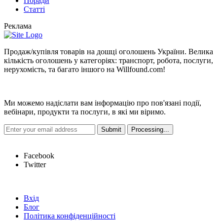
Поради
Статтi
Реклама
Продаж/купівля товарів на дошці оголошень України. Велика
кількість оголошень у категоріях: транспорт, робота, послуги,
нерухомість, та багато іншого на Willfound.com!
Новини
Ми можемо надіслати вам інформацію про пов'язані події,
вебінари, продукти та послуги, в які ми віримо.
Hot Links
Facebook
Twitter
Швидкі посилання
Вхід
Блог
Політика конфіденційності