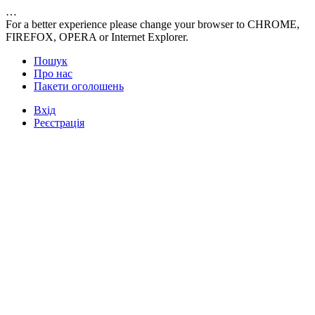
…
For a better experience please change your browser to CHROME,
FIREFOX, OPERA or Internet Explorer.
Пошук
Про нас
Пакети оголошень
Вхід
Реєстрація