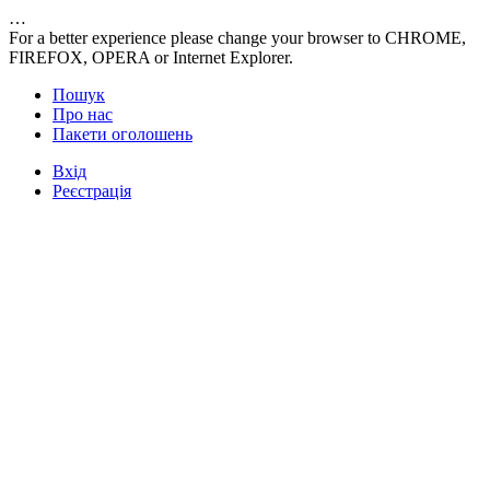
…
For a better experience please change your browser to CHROME,
FIREFOX, OPERA or Internet Explorer.
Пошук
Про нас
Пакети оголошень
Вхід
Реєстрація