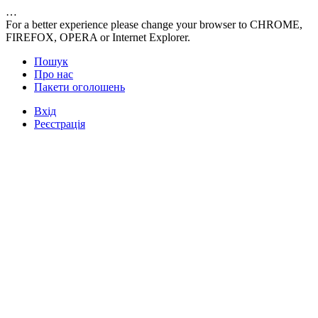
…
For a better experience please change your browser to CHROME,
FIREFOX, OPERA or Internet Explorer.
Пошук
Про нас
Пакети оголошень
Вхід
Реєстрація