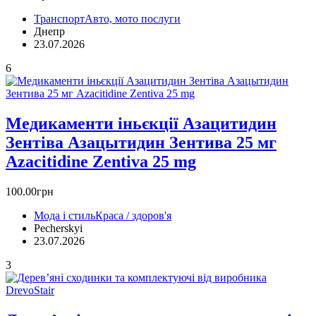
Транспорт
Авто, мото послуги
Днепр
23.07.2026
6
Медикаменти іньєкції Азацитидин
Зентіва Азацытидин Зентива 25 мг
Azacitidine Zentiva 25 mg
100.00грн
Мода і стиль
Краса / здоров'я
Pecherskyi
23.07.2026
3