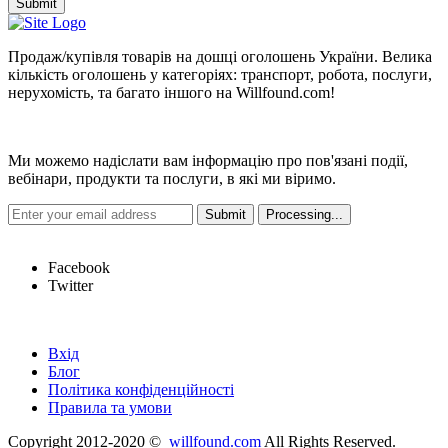
Submit
Продаж/купівля товарів на дошці оголошень України. Велика
кількість оголошень у категоріях: транспорт, робота, послуги,
нерухомість, та багато іншого на Willfound.com!
Новини
Ми можемо надіслати вам інформацію про пов'язані події,
вебінари, продукти та послуги, в які ми віримо.
Hot Links
Facebook
Twitter
Швидкі посилання
Вхід
Блог
Політика конфіденційності
Правила та умови
Copyright 2012-2020 ©
willfound.com
All Rights Reserved.