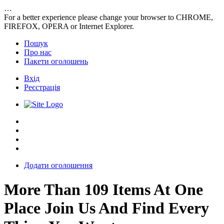
…
For a better experience please change your browser to CHROME,
FIREFOX, OPERA or Internet Explorer.
Пошук
Про нас
Пакети оголошень
Вхід
Реєстрація
FAQ’s
Блог
Пакети оголошень
Зв’яжіться з нами
Додати оголошення
More Than
109
Items At
One
Place
Join Us And Find Every