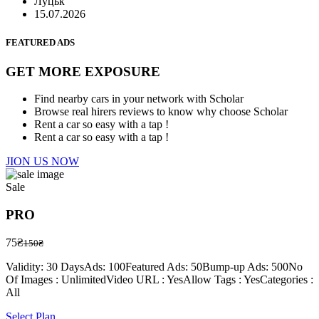
Луцьк
15.07.2026
FEATURED ADS
GET MORE EXPOSURE
Find nearby cars in your network with Scholar
Browse real hirers reviews to know why choose Scholar
Rent a car so easy with a tap !
Rent a car so easy with a tap !
JION US NOW
Sale
PRO
75
₴
150₴
Validity: 30 Days
Ads: 100
Featured Ads: 50
Bump-up Ads: 500
No
Of Images : Unlimited
Video URL : Yes
Allow Tags : Yes
Categories :
All
Select Plan