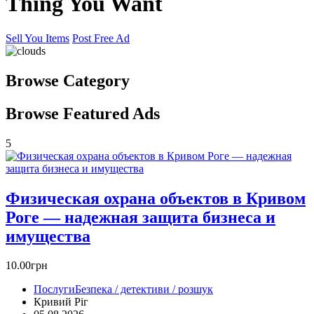
Thing You Want
Sell You Items
Post Free Ad
Browse
Category
Browse
Featured
Ads
5
Физическая охрана объектов в Кривом
Роге — надежная защита бизнеса и
имущества
10.00грн
Послуги
Безпека / детективи / розшук
Кривий Ріг‎