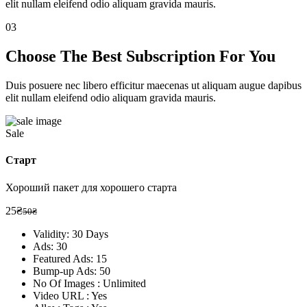
elit nullam eleifend odio aliquam gravida mauris.
03
Choose The Best
Subscription
For You
Duis posuere nec libero efficitur maecenas ut aliquam augue dapibus
elit nullam eleifend odio aliquam gravida mauris.
Sale
Старт
Хороший пакет для хорошего старта
25₴
50₴
Validity: 30 Days
Ads: 30
Featured Ads: 15
Bump-up Ads: 50
No Of Images : Unlimited
Video URL : Yes