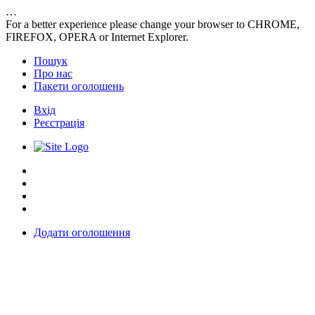
…
For a better experience please change your browser to CHROME,
FIREFOX, OPERA or Internet Explorer.
Пошук
Про нас
Пакети оголошень
Вхід
Реєстрація
FAQ’s
Блог
Пакети оголошень
Зв’яжіться з нами
Додати оголошення