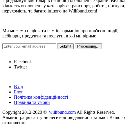
Продаж/купівля товарів на дошці оголошень України. Велика
кількість оголошень у категоріях: транспорт, робота, послуги,
нерухомість, та багато іншого на Willfound.com!
Новини
Ми можемо надіслати вам інформацію про пов'язані події,
вебінари, продукти та послуги, в які ми віримо.
Hot Links
Facebook
Twitter
Швидкі посилання
Вхід
Блог
Політика конфіденційності
Правила та умови
Copyright 2012-2020 ©
willfound.com
All Rights Reserved.
Адміністрація сайту не несе відповідальності за зміст Вашого
оголошення.