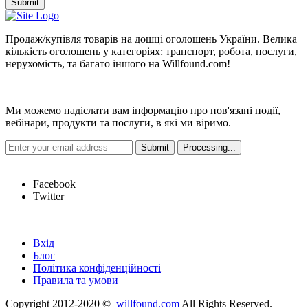
Submit
Продаж/купівля товарів на дошці оголошень України. Велика
кількість оголошень у категоріях: транспорт, робота, послуги,
нерухомість, та багато іншого на Willfound.com!
Новини
Ми можемо надіслати вам інформацію про пов'язані події,
вебінари, продукти та послуги, в які ми віримо.
Hot Links
Facebook
Twitter
Швидкі посилання
Вхід
Блог
Політика конфіденційності
Правила та умови
Copyright 2012-2020 ©
willfound.com
All Rights Reserved.