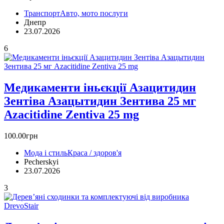
Транспорт
Авто, мото послуги
Днепр
23.07.2026
6
Медикаменти іньєкції Азацитидин
Зентіва Азацытидин Зентива 25 мг
Azacitidine Zentiva 25 mg
100.00грн
Мода і стиль
Краса / здоров'я
Pecherskyi
23.07.2026
3