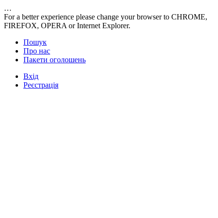
…
For a better experience please change your browser to CHROME,
FIREFOX, OPERA or Internet Explorer.
Пошук
Про нас
Пакети оголошень
Вхід
Реєстрація