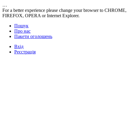
…
For a better experience please change your browser to CHROME,
FIREFOX, OPERA or Internet Explorer.
Пошук
Про нас
Пакети оголошень
Вхід
Реєстрація