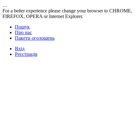
…
For a better experience please change your browser to CHROME,
FIREFOX, OPERA or Internet Explorer.
Пошук
Про нас
Пакети оголошень
Вхід
Реєстрація