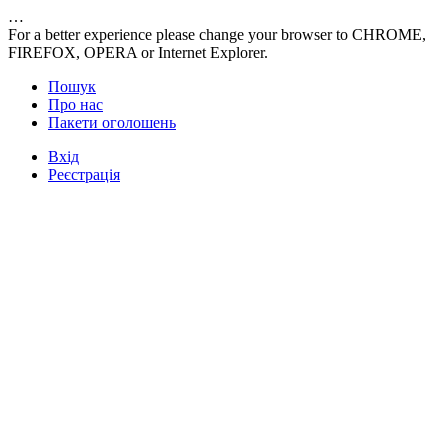
…
For a better experience please change your browser to CHROME,
FIREFOX, OPERA or Internet Explorer.
Пошук
Про нас
Пакети оголошень
Вхід
Реєстрація