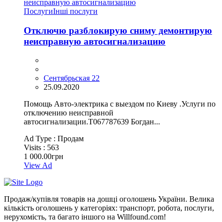
Послуги
Інші послуги
Отключю разблокирую сниму демонтирую
неисправную автосигнализацию
Сентябрьская 22
25.09.2020
Помощь Авто-электрика с выездом по Киеву .Услуги по
отключению неисправной
автосигнализации.Т067787639 Богдан...
Ad Type :
Продам
Visits :
563
1 000.00грн
View Ad
Продаж/купівля товарів на дошці оголошень України. Велика
кількість оголошень у категоріях: транспорт, робота, послуги,
нерухомість, та багато іншого на Willfound.com!