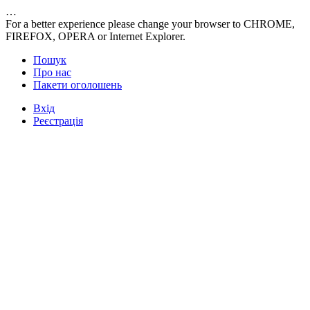
…
For a better experience please change your browser to CHROME,
FIREFOX, OPERA or Internet Explorer.
Пошук
Про нас
Пакети оголошень
Вхід
Реєстрація