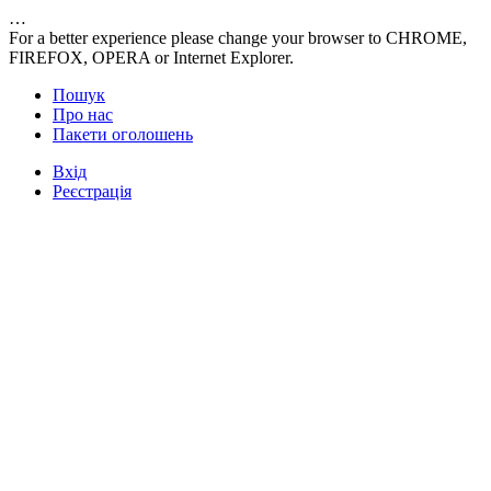
…
For a better experience please change your browser to CHROME,
FIREFOX, OPERA or Internet Explorer.
Пошук
Про нас
Пакети оголошень
Вхід
Реєстрація