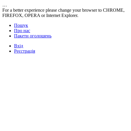
…
For a better experience please change your browser to CHROME,
FIREFOX, OPERA or Internet Explorer.
Пошук
Про нас
Пакети оголошень
Вхід
Реєстрація