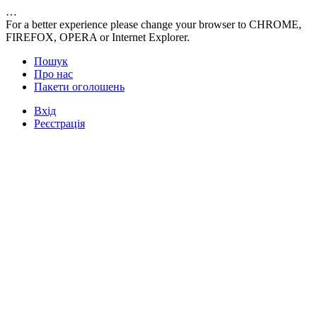
…
For a better experience please change your browser to CHROME,
FIREFOX, OPERA or Internet Explorer.
Пошук
Про нас
Пакети оголошень
Вхід
Реєстрація