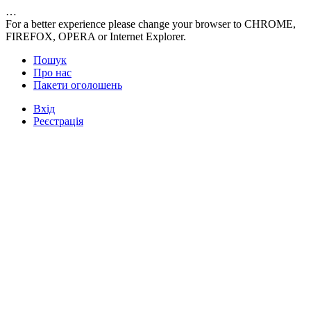
…
For a better experience please change your browser to CHROME,
FIREFOX, OPERA or Internet Explorer.
Пошук
Про нас
Пакети оголошень
Вхід
Реєстрація