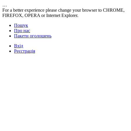
…
For a better experience please change your browser to CHROME,
FIREFOX, OPERA or Internet Explorer.
Пошук
Про нас
Пакети оголошень
Вхід
Реєстрація