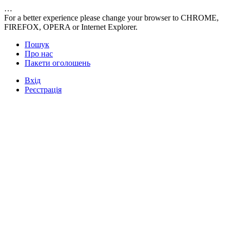
…
For a better experience please change your browser to CHROME,
FIREFOX, OPERA or Internet Explorer.
Пошук
Про нас
Пакети оголошень
Вхід
Реєстрація