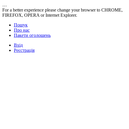
…
For a better experience please change your browser to CHROME,
FIREFOX, OPERA or Internet Explorer.
Пошук
Про нас
Пакети оголошень
Вхід
Реєстрація