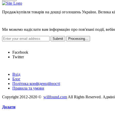
Продаж/купівля товарів на дошці оголошень України. Велика кіль
Новини
Ми можемо надіслати вам інформацію про пов'язані події, вебін
Hot Links
Facebook
Twitter
Швидкі посилання
Вхід
Блог
Політика конфіденційності
Правила та умови
Copyright 2012-2020 ©
willfound.com
All Rights Reserved. Адмін
Додати