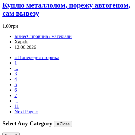
Куплю металлолом, порежу автогеном,
сам вывезу
1.00грн
Бізнес
Сировина / матеріали
Харків
12.06.2026
« Попередня сторінка
1
...
3
4
5
6
7
...
11
Next Page »
Select Any Category
✕
Close