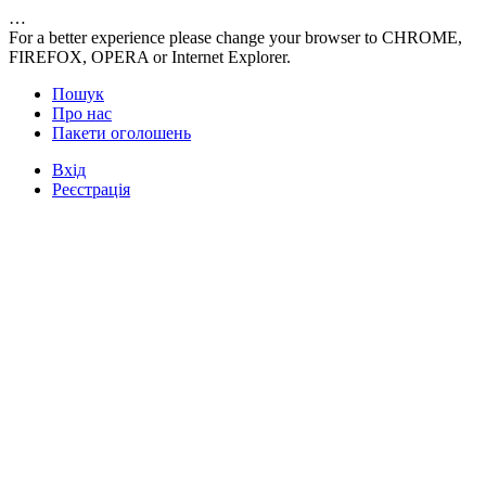
…
For a better experience please change your browser to CHROME,
FIREFOX, OPERA or Internet Explorer.
Пошук
Про нас
Пакети оголошень
Вхід
Реєстрація