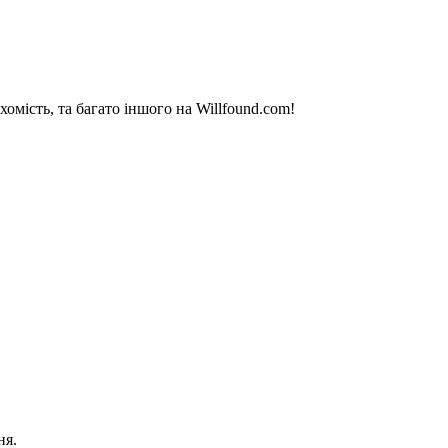
омість, та багато іншого на Willfound.com!
ня.