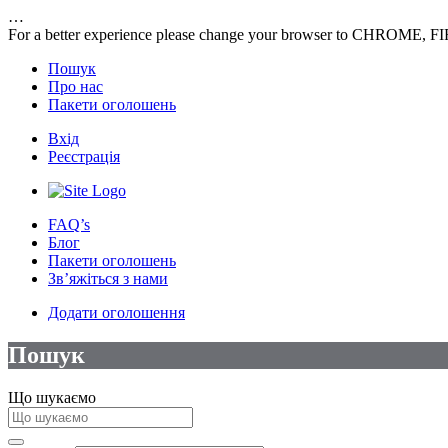
…
For a better experience please change your browser to CHROME, F
Пошук
Про нас
Пакети оголошень
Вхід
Реєстрація
FAQ’s
Блог
Пакети оголошень
Зв’яжіться з нами
Додати оголошення
Пошук
Що шукаємо