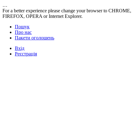
…
For a better experience please change your browser to CHROME,
FIREFOX, OPERA or Internet Explorer.
Пошук
Про нас
Пакети оголошень
Вхід
Реєстрація