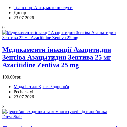
Транспорт
Авто, мото послуги
Днепр
23.07.2026
6
Медикаменти іньєкції Азацитидин
Зентіва Азацытидин Зентива 25 мг
Azacitidine Zentiva 25 mg
100.00грн
Мода і стиль
Краса / здоров'я
Pecherskyi
23.07.2026
3