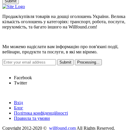
Submit
Продаж/купівля товарів на дошці оголошень України. Велика
кількість оголошень у категоріях: транспорт, робота, послуги,
нерухомість, та багато іншого на Willfound.com!
Новини
Ми можемо надіслати вам інформацію про пов'язані події,
вебінари, продукти та послуги, в які ми віримо.
Hot Links
Facebook
Twitter
Швидкі посилання
Вхід
Блог
Політика конфіденційності
Правила та умови
Copyright 2012-2020 ©
willfound.com
All Rights Reserved.