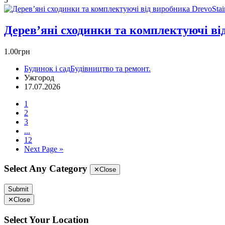
Дерев’яні сходинки та комплектуючі ві
1.00грн
Будинок і сад
Будівництво та ремонт.
Ужгород
17.07.2026
1
2
3
...
12
Next Page »
Select Any Category
✕
Close
Submit
✕
Close
Select Your Location