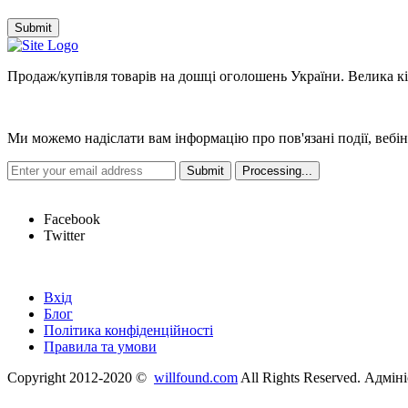
Submit
Продаж/купівля товарів на дошці оголошень України. Велика кіль
Новини
Ми можемо надіслати вам інформацію про пов'язані події, вебін
Hot Links
Facebook
Twitter
Швидкі посилання
Вхід
Блог
Політика конфіденційності
Правила та умови
Copyright 2012-2020 ©
willfound.com
All Rights Reserved. Адмін