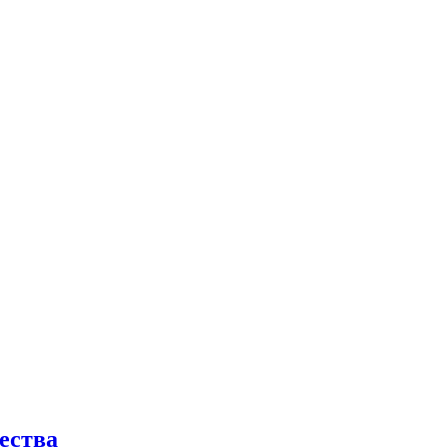
ества