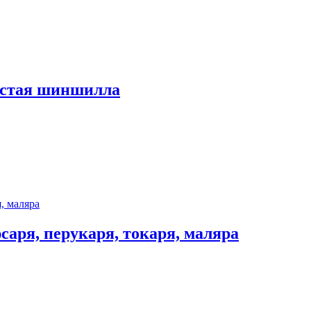
истая шиншилла
саря, перукаря, токаря, маляра