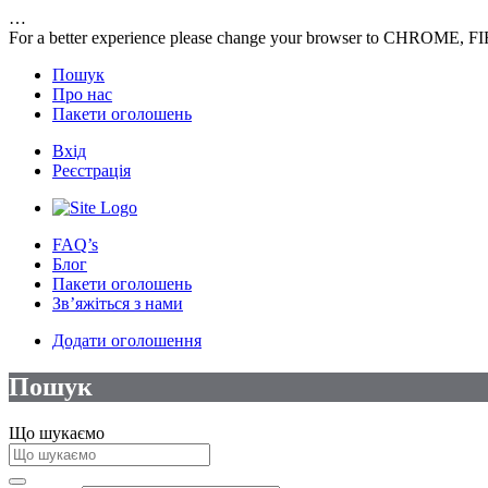
…
For a better experience please change your browser to CHROME, F
Пошук
Про нас
Пакети оголошень
Вхід
Реєстрація
FAQ’s
Блог
Пакети оголошень
Зв’яжіться з нами
Додати оголошення
Пошук
Що шукаємо