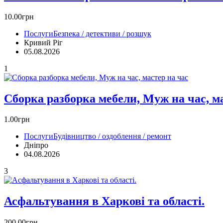
10.00грн
Послуги
Безпека / детективи / розшук
Кривий Ріг‎
05.08.2026
1
Сборка разборка мебели, Муж на час, м
1.00грн
Послуги
Будівництво / оздоблення / ремонт
Дніпро
04.08.2026
3
Асфальтування в Харкові та області.
200.00грн