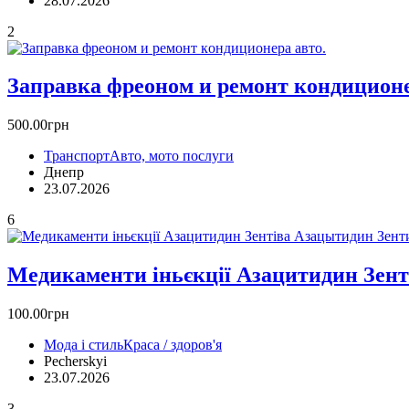
28.07.2026
2
Заправка фреоном и ремонт кoндиционе
500.00грн
Транспорт
Авто, мото послуги
Днепр
23.07.2026
6
Медикаменти іньєкції Азацитидин Зенті
100.00грн
Мода і стиль
Краса / здоров'я
Pecherskyi
23.07.2026
3