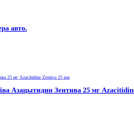
ра авто.
ва Азацытидин Зентива 25 мг Azacitidine