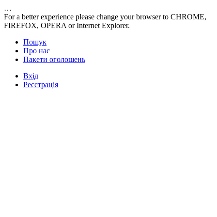
…
For a better experience please change your browser to CHROME,
FIREFOX, OPERA or Internet Explorer.
Пошук
Про нас
Пакети оголошень
Вхід
Реєстрація