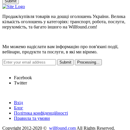
Submit
Продаж/купівля товарів на дошці оголошень України. Велика
кількість оголошень у категоріях: транспорт, робота, послуги,
нерухомість, та багато іншого на Willfound.com!
Новини
Ми можемо надіслати вам інформацію про пов'язані події,
вебінари, продукти та послуги, в які ми віримо.
Hot Links
Facebook
Twitter
Швидкі посилання
Вхід
Блог
Політика конфіденційності
Правила та умови
Copyright 2012-2020 ©
willfound.com
All Rights Reserved.