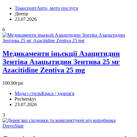
Транспорт
Авто, мото послуги
Днепр
23.07.2026
6
Медикаменти іньєкції Азацитидин
Зентіва Азацытидин Зентива 25 мг
Azacitidine Zentiva 25 mg
100.00грн
Мода і стиль
Краса / здоров'я
Pecherskyi
23.07.2026
3