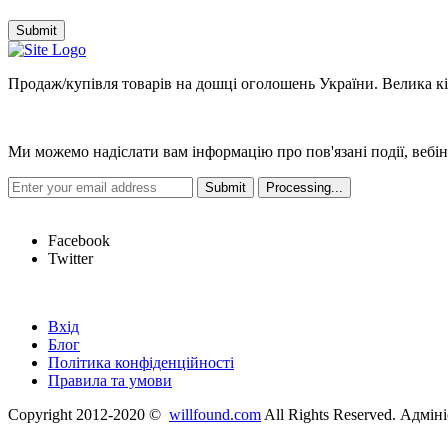
Submit
Продаж/купівля товарів на дошці оголошень України. Велика кіль
Новини
Ми можемо надіслати вам інформацію про пов'язані події, вебін
Hot Links
Facebook
Twitter
Швидкі посилання
Вхід
Блог
Політика конфіденційності
Правила та умови
Copyright 2012-2020 ©
willfound.com
All Rights Reserved. Адмін