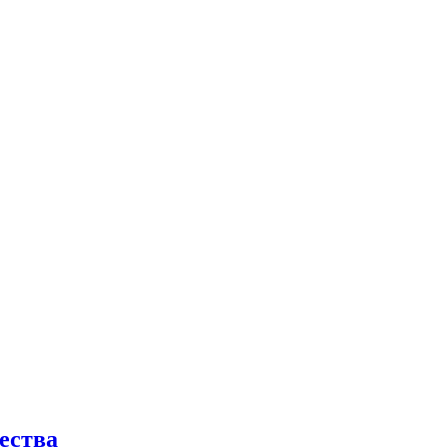
ества