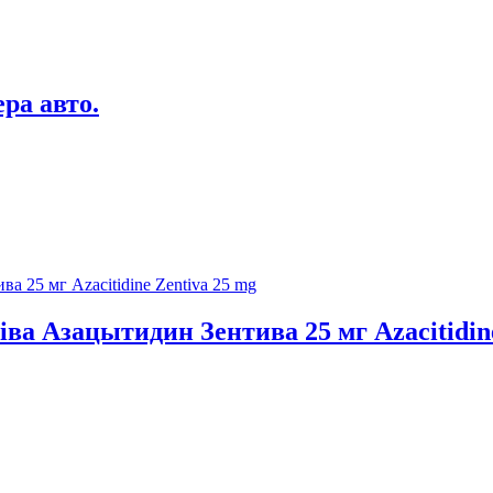
ра авто.
ва Азацытидин Зентива 25 мг Azacitidine