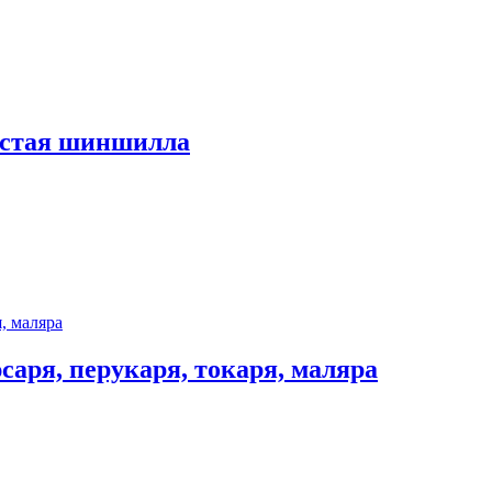
истая шиншилла
саря, перукаря, токаря, маляра