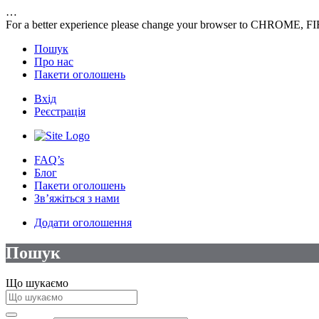
…
For a better experience please change your browser to CHROME, F
Пошук
Про нас
Пакети оголошень
Вхід
Реєстрація
FAQ’s
Блог
Пакети оголошень
Зв’яжіться з нами
Додати оголошення
Пошук
Що шукаємо