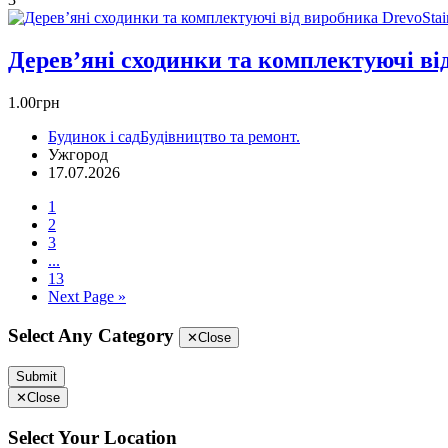
Дерев’яні сходинки та комплектуючі ві
1.00грн
Будинок і сад
Будівництво та ремонт.
Ужгород
17.07.2026
1
2
3
...
13
Next Page »
Select Any Category
✕
Close
Submit
✕
Close
Select Your Location