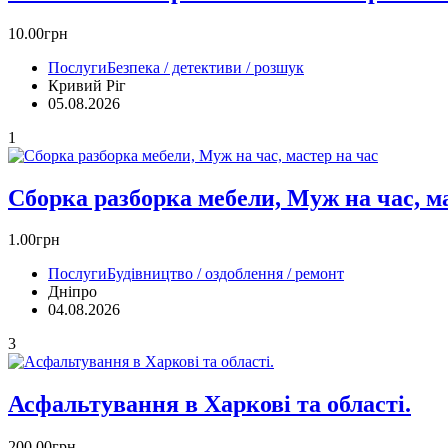
10.00грн
Послуги
Безпека / детективи / розшук
Кривий Ріг‎
05.08.2026
1
Сборка разборка мебели, Муж на час, м
1.00грн
Послуги
Будівництво / оздоблення / ремонт
Дніпро
04.08.2026
3
Асфальтування в Харкові та області.
200.00грн