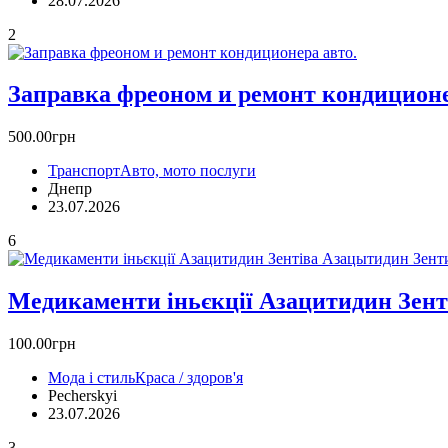
28.07.2026
2
Заправка фреоном и ремонт кoндиционе
500.00грн
Транспорт
Авто, мото послуги
Днепр
23.07.2026
6
Медикаменти іньєкції Азацитидин Зенті
100.00грн
Мода і стиль
Краса / здоров'я
Pecherskyi
23.07.2026
3