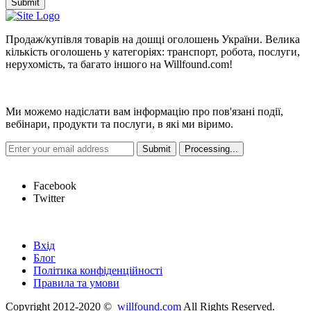
Submit
Продаж/купівля товарів на дошці оголошень України. Велика
кількість оголошень у категоріях: транспорт, робота, послуги,
нерухомість, та багато іншого на Willfound.com!
Новини
Ми можемо надіслати вам інформацію про пов'язані події,
вебінари, продукти та послуги, в які ми віримо.
Hot Links
Facebook
Twitter
Швидкі посилання
Вхід
Блог
Політика конфіденційності
Правила та умови
Copyright 2012-2020 ©
willfound.com
All Rights Reserved.