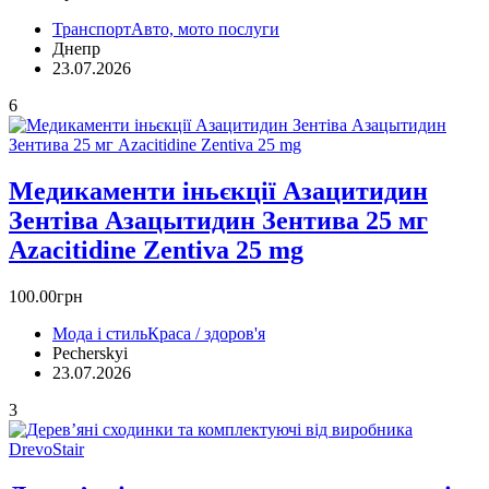
Транспорт
Авто, мото послуги
Днепр
23.07.2026
6
Медикаменти іньєкції Азацитидин
Зентіва Азацытидин Зентива 25 мг
Azacitidine Zentiva 25 mg
100.00грн
Мода і стиль
Краса / здоров'я
Pecherskyi
23.07.2026
3