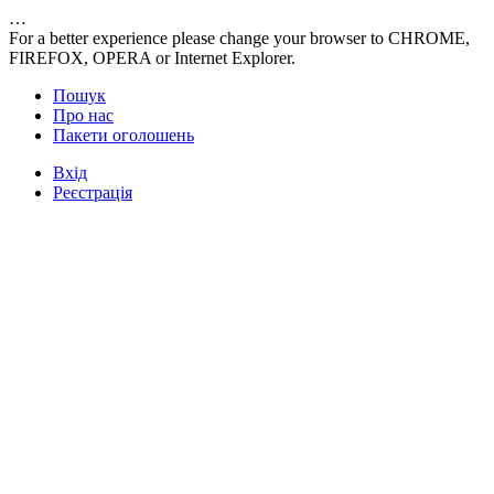
…
For a better experience please change your browser to CHROME,
FIREFOX, OPERA or Internet Explorer.
Пошук
Про нас
Пакети оголошень
Вхід
Реєстрація