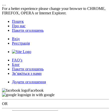
…
For a better experience please change your browser to CHROME,
FIREFOX, OPERA or Internet Explorer.
Пошук
Про нас
Пакети оголошень
Вхід
Реєстрація
FAQ’s
Блог
Пакети оголошень
Зв’яжіться з нами
Додати оголошення
Facebook
sign in with google
OR