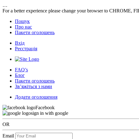
…
For a better experience please change your browser to CHROME, F
Пошук
Про нас
Пакети оголошень
Вхід
Реєстрація
FAQ’s
Блог
Пакети оголошень
Зв’яжіться з нами
Додати оголошення
Facebook
sign in with google
OR
Email