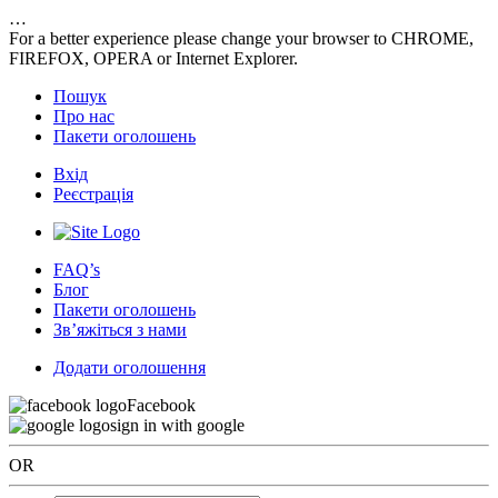
…
For a better experience please change your browser to CHROME,
FIREFOX, OPERA or Internet Explorer.
Пошук
Про нас
Пакети оголошень
Вхід
Реєстрація
FAQ’s
Блог
Пакети оголошень
Зв’яжіться з нами
Додати оголошення
Facebook
sign in with google
OR