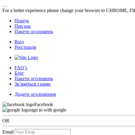
…
For a better experience please change your browser to CHROME, F
Пошук
Про нас
Пакети оголошень
Вхід
Реєстрація
FAQ’s
Блог
Пакети оголошень
Зв’яжіться з нами
Додати оголошення
Facebook
sign in with google
OR
Email