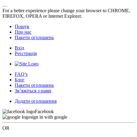
…
For a better experience please change your browser to CHROME,
FIREFOX, OPERA or Internet Explorer.
Пошук
Про нас
Пакети оголошень
Вхід
Реєстрація
FAQ’s
Блог
Пакети оголошень
Зв’яжіться з нами
Додати оголошення
Facebook
sign in with google
OR