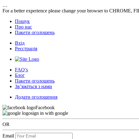
…
For a better experience please change your browser to CHROME, F
Пошук
Про нас
Пакети оголошень
Вхід
Реєстрація
FAQ’s
Блог
Пакети оголошень
Зв’яжіться з нами
Додати оголошення
Facebook
sign in with google
OR
Email