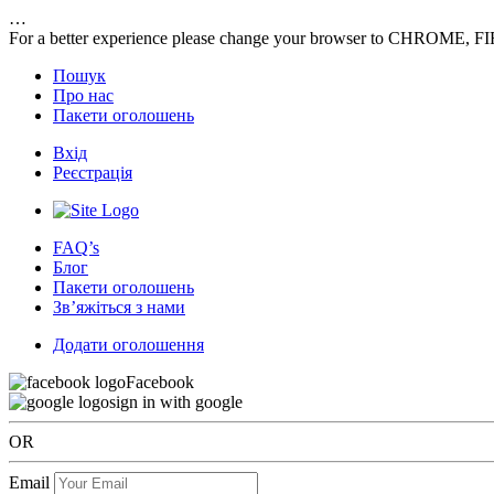
…
For a better experience please change your browser to CHROME, F
Пошук
Про нас
Пакети оголошень
Вхід
Реєстрація
FAQ’s
Блог
Пакети оголошень
Зв’яжіться з нами
Додати оголошення
Facebook
sign in with google
OR
Email