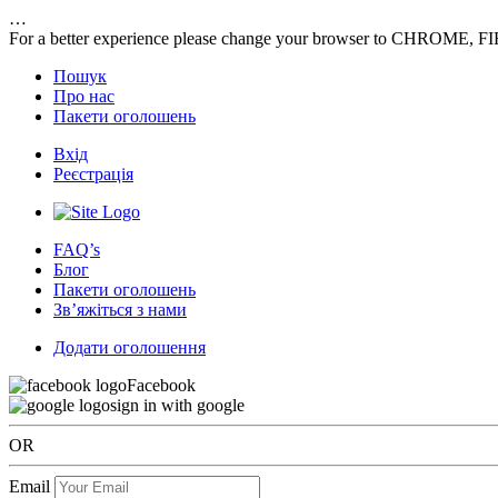
…
For a better experience please change your browser to CHROME, F
Пошук
Про нас
Пакети оголошень
Вхід
Реєстрація
FAQ’s
Блог
Пакети оголошень
Зв’яжіться з нами
Додати оголошення
Facebook
sign in with google
OR
Email