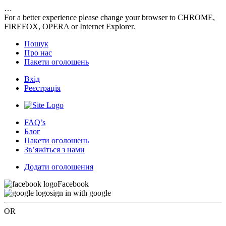
…
For a better experience please change your browser to CHROME,
FIREFOX, OPERA or Internet Explorer.
Пошук
Про нас
Пакети оголошень
Вхід
Реєстрація
FAQ’s
Блог
Пакети оголошень
Зв’яжіться з нами
Додати оголошення
Facebook
sign in with google
OR