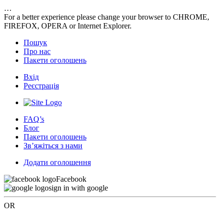
…
For a better experience please change your browser to CHROME,
FIREFOX, OPERA or Internet Explorer.
Пошук
Про нас
Пакети оголошень
Вхід
Реєстрація
FAQ’s
Блог
Пакети оголошень
Зв’яжіться з нами
Додати оголошення
Facebook
sign in with google
OR