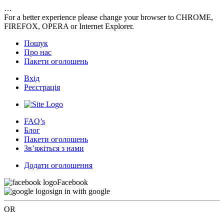
…
For a better experience please change your browser to CHROME,
FIREFOX, OPERA or Internet Explorer.
Пошук
Про нас
Пакети оголошень
Вхід
Реєстрація
FAQ’s
Блог
Пакети оголошень
Зв’яжіться з нами
Додати оголошення
Facebook
sign in with google
OR