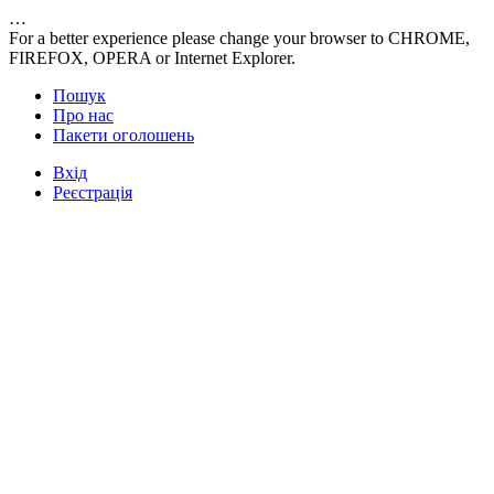
…
For a better experience please change your browser to CHROME,
FIREFOX, OPERA or Internet Explorer.
Пошук
Про нас
Пакети оголошень
Вхід
Реєстрація