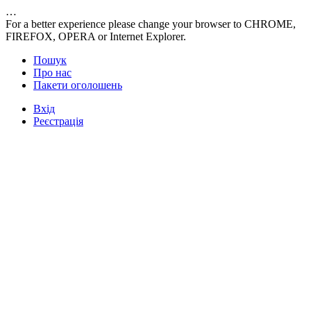
…
For a better experience please change your browser to CHROME,
FIREFOX, OPERA or Internet Explorer.
Пошук
Про нас
Пакети оголошень
Вхід
Реєстрація