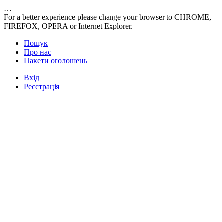
…
For a better experience please change your browser to CHROME,
FIREFOX, OPERA or Internet Explorer.
Пошук
Про нас
Пакети оголошень
Вхід
Реєстрація