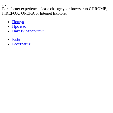
…
For a better experience please change your browser to CHROME,
FIREFOX, OPERA or Internet Explorer.
Пошук
Про нас
Пакети оголошень
Вхід
Реєстрація