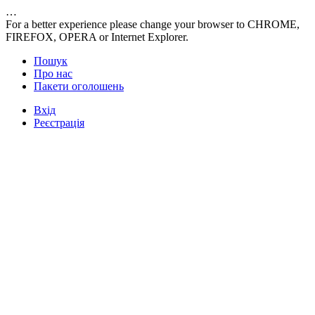
…
For a better experience please change your browser to CHROME,
FIREFOX, OPERA or Internet Explorer.
Пошук
Про нас
Пакети оголошень
Вхід
Реєстрація