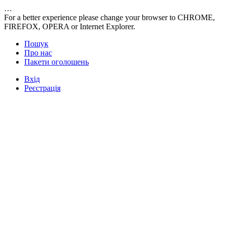
…
For a better experience please change your browser to CHROME,
FIREFOX, OPERA or Internet Explorer.
Пошук
Про нас
Пакети оголошень
Вхід
Реєстрація